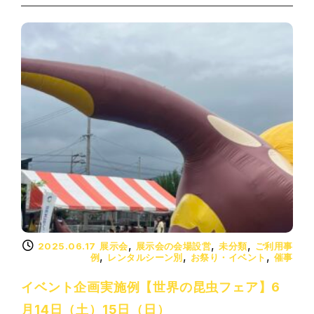
,
,
,
2025.06.17
展示会
展示会の会場設営
未分類
ご利用事
,
,
,
例
レンタルシーン別
お祭り・イベント
催事
イベント企画実施例【世界の昆虫フェア】6
月14日（土）15日（日）