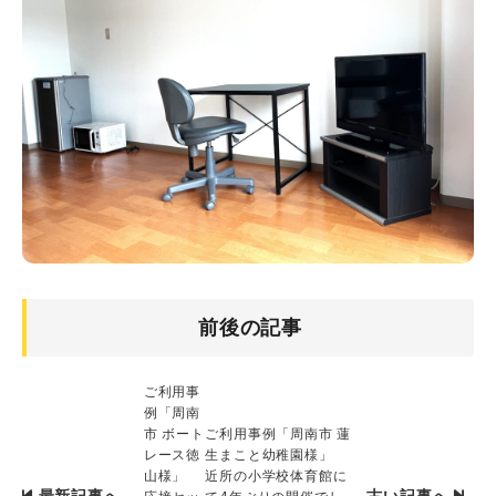
前後の記事
ご利用事
例「周南
市 ボート
ご利用事例「周南市 蓮
レース徳
生まこと幼稚園様」
山様」
近所の小学校体育館に
最新記事へ
古い記事へ